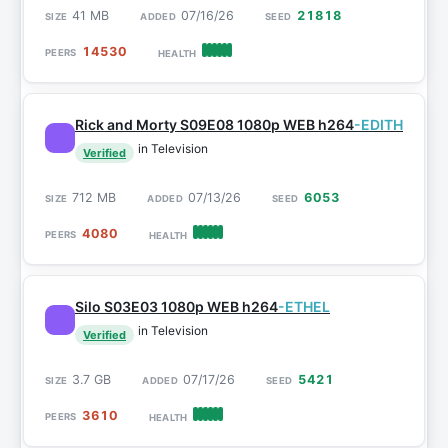
41 MB
07/16/26
21818
14530
Rick and Morty S09E08 1080p WEB h264
-EDITH
in Television
Verified
712 MB
07/13/26
6053
4080
Silo S03E03 1080p WEB h264
-ETHEL
in Television
Verified
3.7 GB
07/17/26
5421
3610