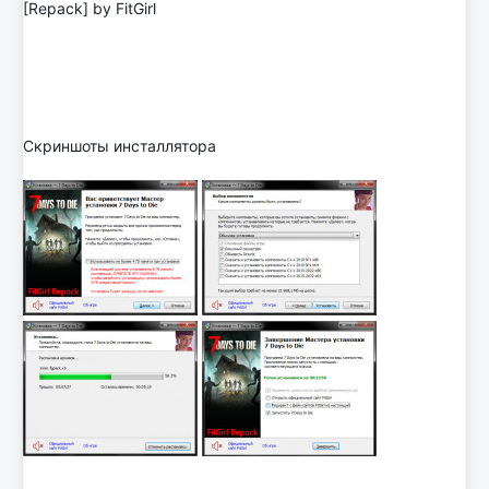
[Repack] by FitGirl
Скриншоты инсталлятора