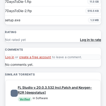
7DaysToDie-1.ftp
11.5 GB
7DaysToDie-2.ftp
515.5 KB
setup.exe
1.3 MB
RATING
Not rated yet
Log in to rate
COMMENTS
Log in
or
create a free account
to leave a comment.
No comments yet.
SIMILAR TORRENTS
FL Studio v.20.0.3.532 Incl.Patch and Keygen-
R2R [deepstatus]
in Software
Verified