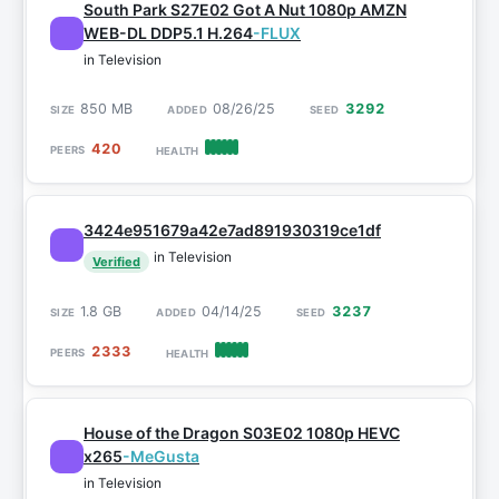
South Park S27E02 Got A Nut 1080p AMZN
WEB-DL DDP5.1 H.264
-FLUX
in Television
850 MB
08/26/25
3292
420
3424e951679a42e7ad891930319ce1df
in Television
Verified
1.8 GB
04/14/25
3237
2333
House of the Dragon S03E02 1080p HEVC
x265
-MeGusta
in Television