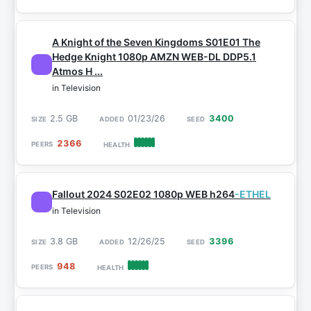
A Knight of the Seven Kingdoms S01E01 The
Hedge Knight 1080p AMZN WEB-DL DDP5.1
Atmos H ...
in Television
2.5 GB
01/23/26
3400
2366
Fallout 2024 S02E02 1080p WEB h264
-ETHEL
in Television
3.8 GB
12/26/25
3396
948