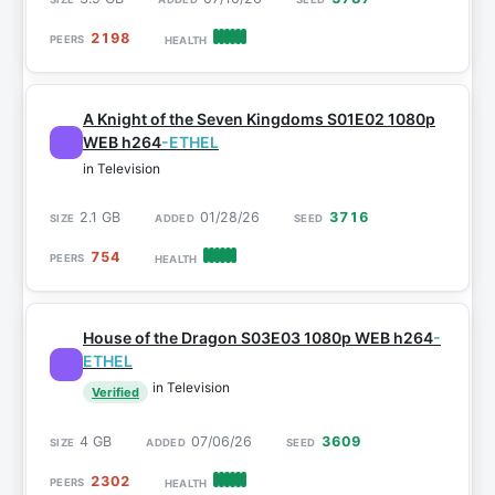
2198
A Knight of the Seven Kingdoms S01E02 1080p
WEB h264
-ETHEL
in Television
2.1 GB
01/28/26
3716
754
House of the Dragon S03E03 1080p WEB h264
-
ETHEL
in Television
Verified
4 GB
07/06/26
3609
2302