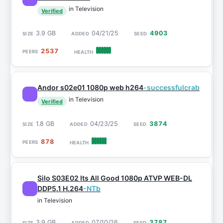
in Television
Verified
3.9 GB
04/21/25
4903
2537
Andor s02e01 1080p web h264
-successfulcrab
in Television
Verified
1.8 GB
04/23/25
3874
878
Silo S03E02 Its All Good 1080p ATVP WEB-DL
DDP5.1 H.264
-NTb
in Television
3.9 GB
07/10/26
3787