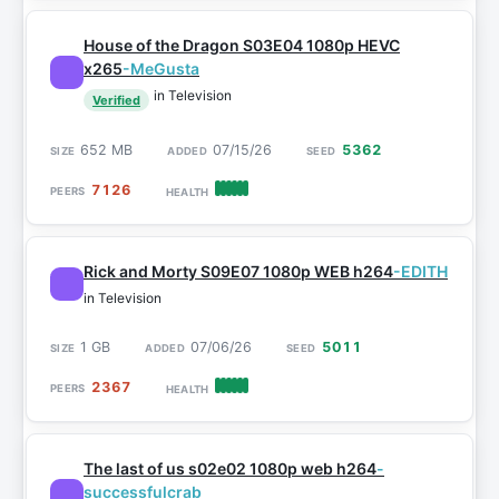
House of the Dragon S03E04 1080p HEVC
x265
-MeGusta
in Television
Verified
652 MB
07/15/26
5362
7126
Rick and Morty S09E07 1080p WEB h264
-EDITH
in Television
1 GB
07/06/26
5011
2367
The last of us s02e02 1080p web h264
-
successfulcrab