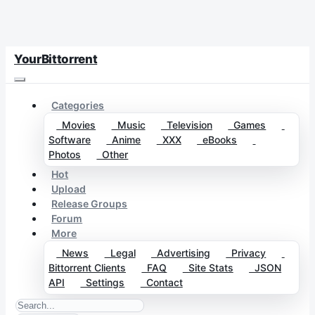
YourBittorrent
Categories
Movies
Music
Television
Games
Software
Anime
XXX
eBooks
Photos
Other
Hot
Upload
Release Groups
Forum
More
News
Legal
Advertising
Privacy
Bittorrent Clients
FAQ
Site Stats
JSON
API
Settings
Contact