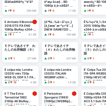
Œâ€œå¥¥ã®ç´°é“â?
è°æµ·å±æƒ… BD
æœ±è¿ª BD 108
...
1080p ä¸­è‹±åŒå­? ...
è‹±åŒå­—å¹•
▲ 1
▼ 0
289 MB
▲ 1
▼ 0
1.7 GB
▲ 1
▼ 0
E Arrivato Il Broncio
[é“¶å…‰å­—å¹•ç»„]
È‰¾ç±³ä¸½ Em
2018 DTS ITA ENG
[ä¸ƒæœˆæ–°ç•ªâ˜…]
2015 1080p Bl
1080p BluRay x264-
[NEW GAME!!][0 ...
x264-ä¸­è‹±åŒ
BLUWORLD
RARBT
▲ 1
▼ 1
6.1 GB
▲ 1
▼ 0
149 MB
▲ 1
▼ 1
Ｅテレであさイチ わ
Ｅテレであさイチ
Ｅテレであさイ
たしの台所物語（６）
（４）わたしの台所物
（５）わたしの
語
語
▲ 0
▼ 1
271 MB
▲ 0
▼ 1
247 MB
▲ 0
▼ 1
È colpa mia; Londra
È colpa mia Londra
E' Colpa Tua 2
(2025) mkv 720p
(2025) iTALiAN
iTA-SPA WEBD
WEB-DL DDP 5.1 iTA
WEBRiP x264-
2160p HEVC H
ENG H264 - FHC
Dr4gon
x265-CYBER
▲ 0
▼ 16
4 GB
▲ 0
▼ 1
1.9 GB
▲ 0
▼ 6
E T The Extra
E Pericoloso
E Colpa Mia (2
Terrestrial 1982
Sporgersi (1993)
1080p H264 iT
2160p 4K BluRay
[1080p] [WEBRip]
AC3 5.1 Sub iT
HEVC AC3 DD 5.1
[YTS]
Spa NUSpa AsP