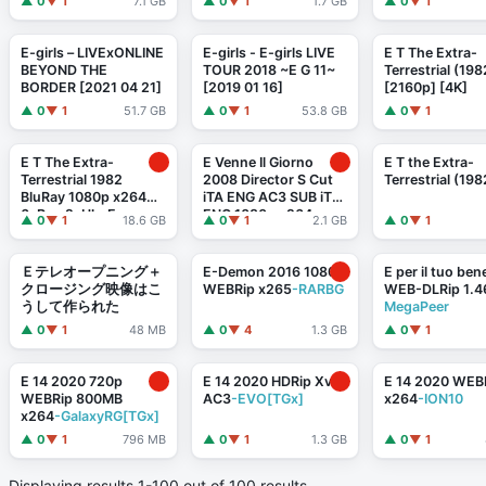
▲ 0
▼ 1
7.1 GB
▲ 0
▼ 1
1.7 GB
▲ 0
▼ 1
x265-PANAM
MIRCrew
E-girls – LIVExONLINE
E-girls - E-girls LIVE
E T The Extra-
BEYOND THE
TOUR 2018 ~E G 11~
Terrestrial (198
BORDER [2021 04 21]
[2019 01 16]
[2160p] [4K]
▲ 0
▼ 1
51.7 GB
▲ 0
▼ 1
53.8 GB
▲ 0
▼ 1
E T The Extra-
E Venne Il Giorno
E T the Extra-
Terrestrial 1982
2008 Director S Cut
Terrestrial (198
BluRay 1080p x264
iTA ENG AC3 SUB iTA
6xRus 2xUkr Eng
ENG 1080p x264
▲ 0
▼ 1
18.6 GB
▲ 0
▼ 1
2.1 GB
▲ 0
▼ 1
jeddak
-MIRCrew
Ｅテレオープニング＋
E-Demon 2016 1080p
E per il tuo be
クロージング映像はこ
WEBRip x265
-RARBG
WEB-DLRip 1.
うして作られた
MegaPeer
▲ 0
▼ 1
48 MB
▲ 0
▼ 4
1.3 GB
▲ 0
▼ 1
E 14 2020 720p
E 14 2020 HDRip XviD
E 14 2020 WEB
WEBRip 800MB
AC3
-EVO[TGx]
x264
-ION10
x264
-GalaxyRG[TGx]
▲ 0
▼ 1
796 MB
▲ 0
▼ 1
1.3 GB
▲ 0
▼ 1
Displaying results 1-100 out of 100 results.