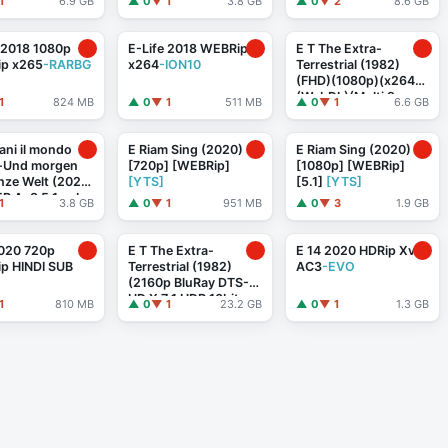
1
6.9 GB
▲ 0
▼ 1
3.8 GB
▲ 0
▼ 2
8.6 GB
1
-RARBG
 2018 1080p
E-Life 2018 WEBRip
E T The Extra-
p x265
-RARBG
x264
-ION10
Terrestrial (1982)
(FHD)(1080p)(x264)
(WebDL)(Multi 9
1
824 MB
▲ 0
▼ 1
511 MB
▲ 0
▼ 1
6.6 GB
Lang)(MultiSUB)
PHDTeam
ni il mondo
E Riam Sing (2020)
E Riam Sing (2020)
o-Und morgen
[720p] [WEBRip]
[1080p] [WEBRip]
nze Welt (2020)
[YTS]
[5.1]
[YTS]
R Ac3 5.1 sub
1
3.8 GB
▲ 0
▼ 1
951 MB
▲ 0
▼ 3
1.9 GB
ip ...
2020 720p
E T The Extra-
E 14 2020 HDRip XviD
p HINDI SUB
Terrestrial (1982)
AC3
-EVO
(2160p BluRay DTS-
HD X 7 1 HDR 10bit
1
810 MB
▲ 0
▼ 1
23.2 GB
▲ 0
▼ 1
1.3 GB
x265 d4)