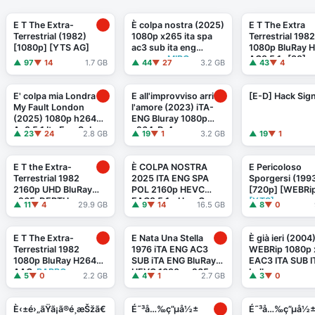
E T The Extra-
È colpa nostra (2025)
E T The Extra
Terrestrial (1982)
1080p x265 ita spa
Terrestrial 1982
[1080p] [YTS AG]
ac3 sub ita eng
1080p BluRay 
nueng
- MIRCrew
AC3 5.1 -[88]
▲ 97
▼ 14
1.7 GB
▲ 44
▼ 27
3.2 GB
▲ 43
▼ 4
E' colpa mia Londra -
E all'improvviso arriva
[E-D] Hack Sig
My Fault London
l'amore (2023) iTA-
(2025) 1080p h264
ENG Bluray 1080p
Ac3 5.1 Ita Eng Sub
x264-Dr4gon
▲ 23
▼ 24
2.8 GB
▲ 19
▼ 1
3.2 GB
▲ 19
▼ 1
Ita Eng
-MIRCrew
E T the Extra-
È COLPA NOSTRA
E Pericoloso
Terrestrial 1982
2025 ITA ENG SPA
Sporgersi (199
2160p UHD BluRay
POL 2160p HEVC
[720p] [WEBRi
x265-DEPTH
EAC3 5.1 - HerpCrew
[YTS]
▲ 11
▼ 4
29.9 GB
▲ 9
▼ 14
16.5 GB
▲ 8
▼ 0
E T The Extra-
E Nata Una Stella
È già ieri (2004
Terrestrial 1982
1976 iTA ENG AC3
WEBRip 1080p
1080p BluRay H264
SUB iTA ENG BluRay
EAC3 ITA SUB I
AAC
-RARBG
HEVC 1080p x265
Lullozzo
▲ 5
▼ 0
2.2 GB
▲ 4
▼ 1
2.7 GB
▲ 3
▼ 0
jeddak
-MIRCrew
È‹±é›„ãŸã¡ã®é¸æŠžã€
É˜³å…‰ç”µå½±
É˜³å…‰ç”µå½