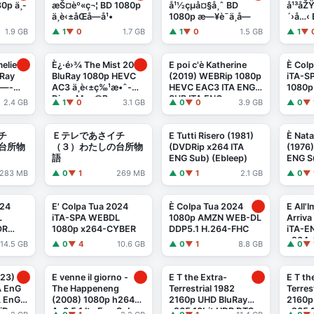
0p ä¸­
æŠ¤èº«ç¬¦ BD 1080p
å¹½çµå¤§å¸ˆ BD
å¹³åŽŸ
ä¸­è‹±åŒå­—å¹•
1080p æ—¥è¯­ä¸­å­—
´›å…‹ 
1.9 GB
▲ 1
▼ 0
1.7 GB
▲ 1
▼ 0
1.5 GB
▲ 1
▼ 
elie
È¿·é›¾ The Mist 2007
E poi c'è Katherine
È Colp
uRay
BluRay 1080p HEVC
(2019) WEBRip 1080p
iTA-S
å­—-
AC3 ä¸­è‹±ç‰¹æ•ˆ-
HEVC EAC3 ITA ENG
1080p
DiaosMan@Bger
SUB ITA ENG -
2.4 GB
▲ 1
▼ 0
3.1 GB
▲ 0
▼ 0
3.9 GB
▲ 0
▼ 
Lullozzo
チ
Ｅテレであさイチ
E Tutti Risero (1981)
È Nata
台所物
（３）わたしの台所物
(DVDRip x264 ITA
(1976)
語
ENG Sub) (Ebleep)
ENG S
283 MB
▲ 0
▼ 1
269 MB
▲ 0
▼ 1
2.1 GB
▲ 0
▼ 
024
E' Colpa Tua 2024
È Colpa Tua 2024
E All'
L
iTA-SPA WEBDL
1080p AMZN WEB-DL
Arriva
DR
1080p x264-CYBER
DDP5.1 H.264-FHC
iTA-E
x264-
14.5 GB
▲ 0
▼ 4
10.6 GB
▲ 0
▼ 1
8.8 GB
▲ 0
▼ 
023)
E venne il giorno -
E T the Extra-
E T th
A EnG
The Happeneng
Terrestrial 1982
Terres
A EnG
(2008) 1080p h264
2160p UHD BluRay
2160p
iDe
-
Ac3 5.1 Ita Eng Sub
x265 10bit HDR DTS-
x265 