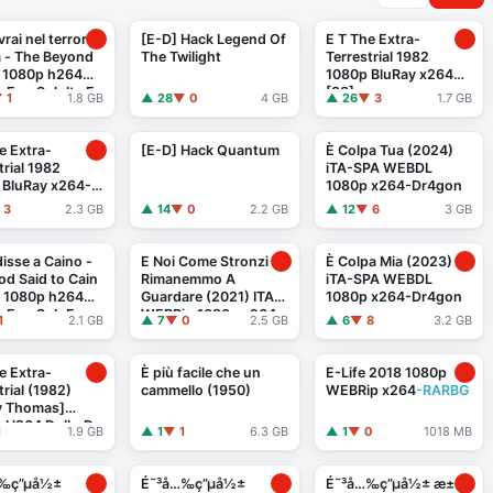
vrai nel terrore!
[E-D] Hack Legend Of
E T The Extra-
là - The Beyond
The Twilight
Terrestrial 1982
) 1080p h264
1080p BluRay x264
a Eng Sub Ita E
[88]
 1
1.8 GB
▲ 28
▼ 0
4 GB
▲ 26
▼ 3
1.7 GB
e Extra-
[E-D] Hack Quantum
È Colpa Tua (2024)
trial 1982
iTA-SPA WEBDL
 BluRay x264-
1080p x264-Dr4gon
 3
2.3 GB
▲ 14
▼ 0
2.2 GB
▲ 12
▼ 6
3 GB
isse a Caino -
E Noi Come Stronzi
È Colpa Mia (2023)
d Said to Cain
Rimanemmo A
iTA-SPA WEBDL
) 1080p h264
Guardare (2021) ITA
1080p x264-Dr4gon
a Eng Sub Eng
-
WEBRip 1080p x264
-
1
2.1 GB
▲ 7
▼ 0
2.5 GB
▲ 6
▼ 8
3.2 GB
ew
iDN_CreW
e Extra-
È più facile che un
E-Life 2018 1080p
trial (1982)
cammello (1950)
WEBRip x264
-RARBG
y Thomas]
y H264 DolbyD
1
1.9 GB
▲ 1
▼ 1
6.3 GB
▲ 1
▼ 0
1018 MB
nickarad
…‰ç”µå½±
É˜³å…‰ç”µå½±
É˜³å…‰ç”µå½± æ±