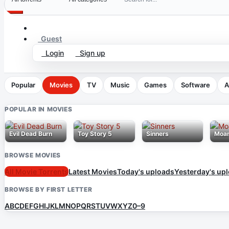
Guest
Login
Sign up
Popular
Movies
TV
Music
Games
Software
A
POPULAR IN MOVIES
Evil Dead Burn
Toy Story 5
Sinners
Moa
BROWSE MOVIES
All Movie Torrents
Latest Movies
Today's uploads
Yesterday's up
BROWSE BY FIRST LETTER
A
B
C
D
E
F
G
H
I
J
K
L
M
N
O
P
Q
R
S
T
U
V
W
X
Y
Z
0–9