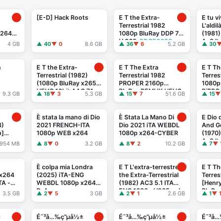
[E-D] Hack Roots
E T the Extra-
E tu vi
Terrestrial 1982
L'aldi
H264
1080p BluRay DDP 7 1
(1981
H 265
-EDGE2020
Ac3 It
4 GB
▲ 40
▼ 0
8.6 GB
▲ 36
▼ 6
5.2 GB
▲ 30
▼
...
n
E T the Extra-
E T The Extra
E T Th
Terrestrial (1982)
Terrestrial 1982
Terres
(1080p BluRay x265
PROPER 2160p
1080p
HEVC 10bit AAC 7.1
BluRay REMUX HEVC
RiPRG
9.3 GB
▲ 18
▼ 3
5.3 GB
▲ 15
▼ 7
51.6 GB
▲ 15
▼
Tigole)
DTS-X 7 1
-FGT
È stata la mano di Dio
È Stata La Mano Di
E Dio d
3)
2021 FRENCH-ITA
Dio 2021 iTA WEBDL
And Go
p]
1080p WEB x264
1080p x264-CYBER
(1970
Ac3 It
954 MB
▲ 8
▼ 0
3.2 GB
▲ 8
▼ 2
10.2 GB
▲ 7
▼ 
MIRCr
)
È colpa mia Londra
E T L'extra-terrestre -
E T Th
 x264
(2025) iTA-ENG
the Extra-Terrestrial
Terres
TA -
WEBDL 1080p x264-
(1982) AC3 5.1 ITA
[Henr
Dr4gon
ENG 1080p H265 sub
BluRa
3.5 GB
▲ 2
▼ 5
3 GB
▲ 2
▼ 1
2.6 GB
▲ 1
▼ 
it ...
5.1 + 
±
É˜³å…‰ç”µå½±
É˜³å…‰ç”µå½±
É˜³å