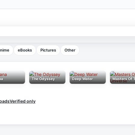
nime
eBooks
Pictures
Other
na
The Odyssey
Deep Water
loads
Verified only