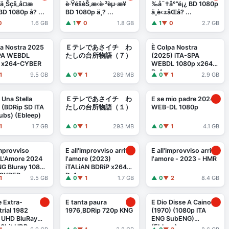
ä¸Šçš„å¤æ
è·ŸéšèŠ‚æ‹è·³èµ·æ¥
‰å¯†å°”é¡¿ BD 1080p
BD 1080p å? ...
BD 1080p ä¸? ...
ä¸­è‹±åŒå? ...
0
1.6 GB
▲ 1
▼ 0
1.8 GB
▲ 1
▼ 0
2.7 GB
a Nostra 2025
Ｅテレであさイチ わ
È Colpa Nostra
PA WEBDL
たしの台所物語（７）
(2025) iTA-SPA
 x264-CYBER
WEBDL 1080p x264-
Dr4gon
1
9.5 GB
▲ 0
▼ 1
289 MB
▲ 0
▼ 1
2.9 GB
 Una Stella
Ｅテレであさイチ わ
E se mio padre 2024
 (BDRip SD ITA
たしの台所物語（１）
WEB-DL 1080p
ubs) (Ebleep)
1
1.7 GB
▲ 0
▼ 1
293 MB
▲ 0
▼ 1
4.1 GB
Improvviso
E all'improvviso arriva
E all'improvviso arriva
 L'Amore 2024
l'amore (2023)
l'amore - 2023 - HMR
NG Bluray 1080p
iTALiAN BDRiP x264-
CYBER
Dr4gon
1
9.5 GB
▲ 0
▼ 1
1.7 GB
▲ 0
▼ 2
8.4 GB
e Extra-
E tanta paura
E Dio Disse A Caino
trial 1982
1976,BDRip 720p KNG
(1970) (1080p ITA
 UHD BluRay
ENG SubENG)
10bit HDR
(Ebleep)