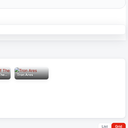
Masters Of The Universe
Tron Ares
List
Grid