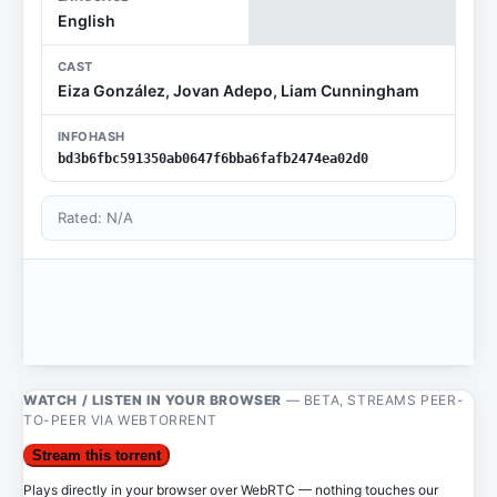
English
CAST
Eiza González, Jovan Adepo, Liam Cunningham
INFOHASH
bd3b6fbc591350ab0647f6bba6fafb2474ea02d0
Rated: N/A
WATCH / LISTEN IN YOUR BROWSER
— BETA, STREAMS PEER-
TO-PEER VIA WEBTORRENT
Stream this torrent
Plays directly in your browser over WebRTC — nothing touches our