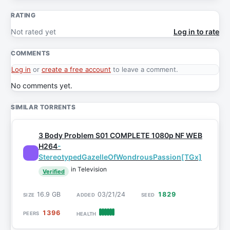
RATING
Not rated yet
Log in to rate
COMMENTS
Log in
or
create a free account
to leave a comment.
No comments yet.
SIMILAR TORRENTS
3 Body Problem S01 COMPLETE 1080p NF WEB
H264
-
StereotypedGazelleOfWondrousPassion[TGx]
in Television
Verified
16.9 GB
03/21/24
1829
1396