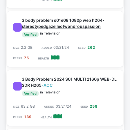
3 body problem s01e08 1080p web h264-
stereotypedgazelleofwondrouspassion
in Television
Verified
2.2 GB
03/21/24
262
75
3 Body Problem 2024 S01 MULTI 2160p WEB-DL
SDR H265
-AOC
in Television
Verified
63.2 GB
03/21/24
258
139