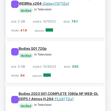
WEBRip x264
-GalaxyTV[TGx]
in Television
Verified
2 GB
10/19/23
761
419
Bodies S01 720p
in Television
Verified
9 GB
10/30/23
350
84
Bodies 2023 S01 COMPLETE 1080p NF WEB-DL
DDP5.1 Atmos H.264
-FLUX[TGx]
in Television
Verified