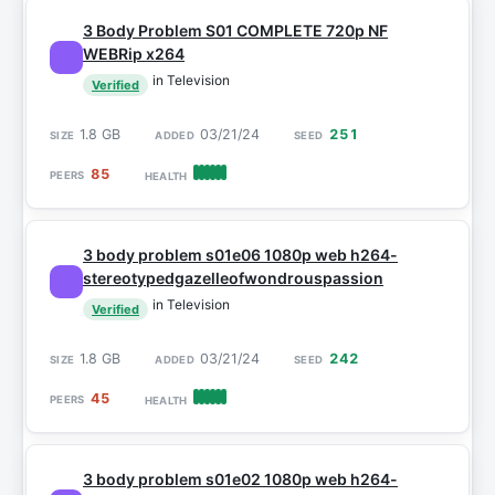
3 Body Problem S01 COMPLETE 720p NF
WEBRip x264
in Television
Verified
1.8 GB
03/21/24
251
85
3 body problem s01e06 1080p web h264-
stereotypedgazelleofwondrouspassion
in Television
Verified
1.8 GB
03/21/24
242
45
3 body problem s01e02 1080p web h264-