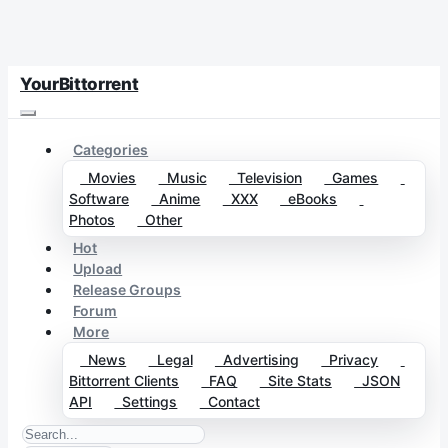
YourBittorrent
Categories
Movies
Music
Television
Games
Software
Anime
XXX
eBooks
Photos
Other
Hot
Upload
Release Groups
Forum
More
News
Legal
Advertising
Privacy
Bittorrent Clients
FAQ
Site Stats
JSON
API
Settings
Contact