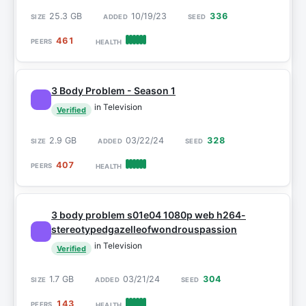
25.3 GB
10/19/23
336
461
3 Body Problem - Season 1
in Television
Verified
2.9 GB
03/22/24
328
407
3 body problem s01e04 1080p web h264-
stereotypedgazelleofwondrouspassion
in Television
Verified
1.7 GB
03/21/24
304
143