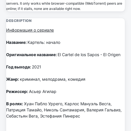
servers. It only works while browser-compatible (WebTorrent) peers are
online; if it stalls, none are available right now.
DESCRIPTION
Информация о сериале
Название:
Картель: начало
Оригинальное название:
El Cartel de los Sapos - El Origen
Год выхода:
2021
Жанр:
криминал, мелодрама, комедия
Режиссер:
Асьер Агилар
В ролях:
Хуан Пабло Уррего, Карлос Мануэль Весга,
Патриция Тамайо, Николь Сантамария, Валерия Гальвиз,
Себастьян Вега, Эстефания Пинерес