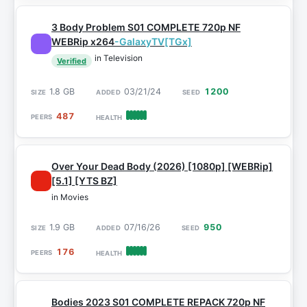
3 Body Problem S01 COMPLETE 720p NF
WEBRip x264
-GalaxyTV[TGx]
in Television
Verified
1.8 GB
03/21/24
1200
487
Over Your Dead Body (2026) [1080p] [WEBRip]
[5.1] [YTS BZ]
in Movies
1.9 GB
07/16/26
950
176
Bodies 2023 S01 COMPLETE REPACK 720p NF